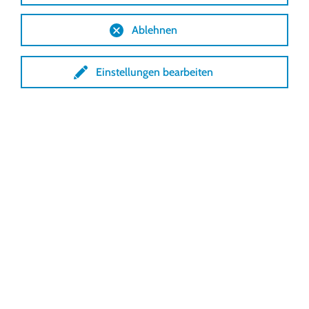
Ablehnen
Einstellungen bearbeiten
Lock SmartSolutions
Lock GmbH
Freimut-Lock-Str. 2
D-88521 Ertingen
Tel.:
+49 7371 9508-0
info@locksmartsolutions
.com